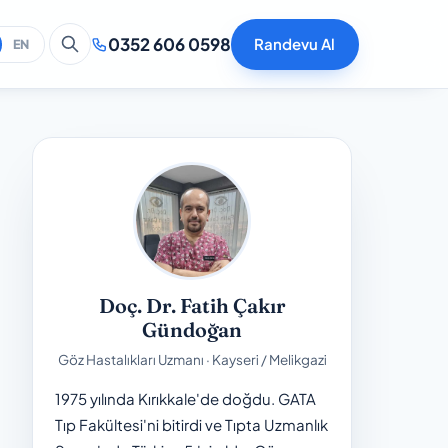
0352 606 0598
Randevu Al
EN
Doç. Dr. Fatih Çakır
Gündoğan
Göz Hastalıkları Uzmanı · Kayseri / Melikgazi
1975 yılında Kırıkkale'de doğdu. GATA
Tıp Fakültesi'ni bitirdi ve Tıpta Uzmanlık