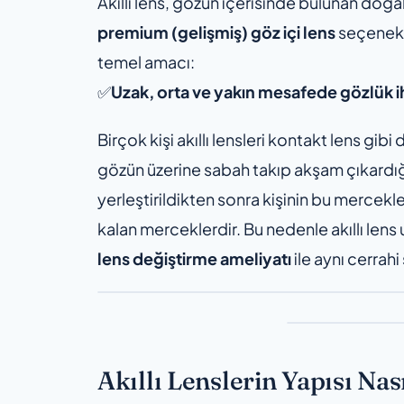
Akıllı lens, gözün içerisinde bulunan doğal
premium (gelişmiş) göz içi lens
seçenekle
temel amacı:
✅
Uzak, orta ve yakın mesafede gözlük ih
Birçok kişi akıllı lensleri kontakt lens gibi
gözün üzerine sabah takıp akşam çıkardı
yerleştirildikten sonra kişinin bu mercek
kalan merceklerdir. Bu nedenle akıllı lens
lens değiştirme ameliyatı
ile aynı cerrah
Akıllı Lenslerin Yapısı Nas