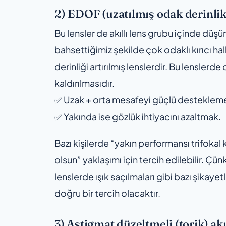
2) EDOF (uzatılmış odak derinlikl
Bu lensler de akıllı lens grubu içinde düşü
bahsettiğimiz şekilde çok odaklı kırıcı h
derinliği artırılmış lenslerdir. Bu lensler
kaldırılmasıdır.
✅ Uzak + orta mesafeyi güçlü desteklem
✅ Yakında ise gözlük ihtiyacını azaltmak.
Bazı kişilerde “yakın performansı trifoka
olsun” yaklaşımı için tercih edilebilir. Ç
lenslerde ışık saçılmaları gibi bazı şikaye
doğru bir tercih olacaktır.
3) Astigmat düzeltmeli (torik) akı