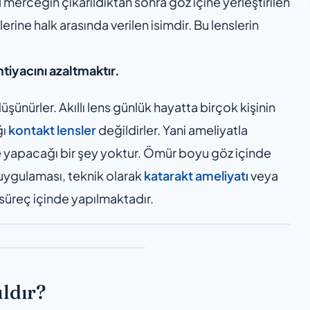
 merceğin çıkarıldıktan sonra göz içine yerleştirilen
rine halk arasında verilen isimdir. Bu lenslerin
tiyacını azaltmaktır.
 düşünürler. Akıllı lens günlük hayatta birçok kişinin
ğı
kontakt lensler
değildirler. Yani ameliyatla
le yapacağı bir şey yoktur. Ömür boyu göz içinde
 uygulaması, teknik olarak
katarakt ameliyatı
veya
i süreç içinde yapılmaktadır.
ıldır?