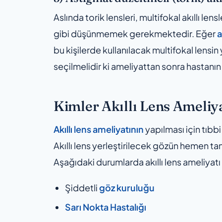
Aslında torik lensleri, multifokal akıllı lensl
gibi düşünmemek gerekmektedir. Eğer
a
bu kişilerde kullanılacak multifokal lensi
seçilmelidir ki ameliyattan sonra hastanın 
Kimler Akıllı Lens Ameliy
Akıllı lens ameliyatının
yapılması için tıbb
Akıllı lens yerleştirilecek gözün hemen t
Aşağıdaki durumlarda akıllı lens ameliya
Şiddetli
göz kuruluğu
Sarı Nokta Hastalığı