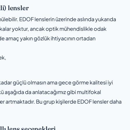
i) lensler
nülebilir. EDOF lenslerin üzerinde aslında yukarıda
alkalar yoktur, ancak optik mühendislikle odak
de de amaç yakın gözlük ihtiyacının ortadan
ek,
l kadar güçlü olmasın ama gece görme kalitesi iyi
ünkü aşağıda da anlatacağımız gibi multifokal
tler artmaktadır. Bu grup kişilerde EDOF lensler daha
llı lens seçenekleri