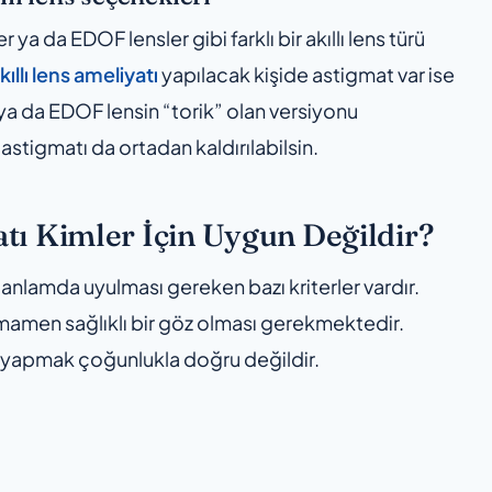
er ya da EDOF lensler gibi farklı bir akıllı lens türü
kıllı lens ameliyatı
yapılacak kişide astigmat var ise
n ya da EDOF lensin “torik” olan versiyonu
astigmatı da ortadan kaldırılabilsin.
atı Kimler İçin Uygun Değildir?
i anlamda uyulması gereken bazı kriterler vardır.
amamen sağlıklı bir göz olması gerekmektedir.
tı yapmak çoğunlukla doğru değildir.