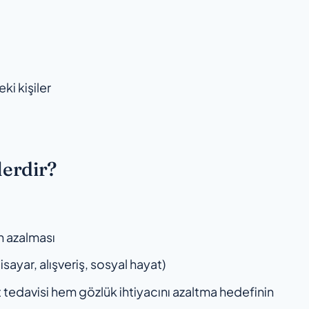
ki kişiler
lerdir?
in azalması
sayar, alışveriş, sosyal hayat)
 tedavisi hem gözlük ihtiyacını azaltma hedefinin