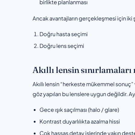
birlikte planlanması
Ancak avantajların gerçekleşmesi için iki ş
Doğru hasta seçimi
Doğru lens seçimi
Akıllı lensin sınırlamaları
Akıllı lensin “herkeste mükemmel sonuç” v
göz yapıları bu lenslere uygun değildir. Ay
Gece ışık saçılması (halo / glare)
Kontrast duyarlılıkta azalma hissi
Çok hassas detay işlerinde yakın dest