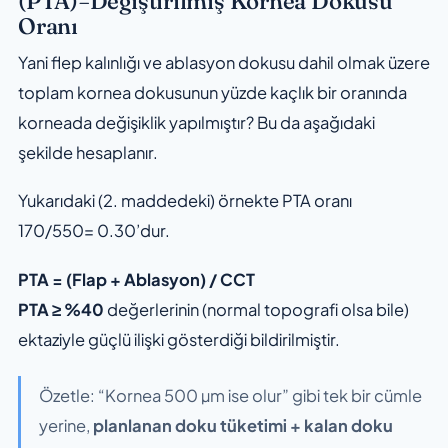
(PTA)=Değiştirilmiş Kornea Dokusu
Oranı
Yani flep kalınlığı ve ablasyon dokusu dahil olmak üzere
toplam kornea dokusunun yüzde kaçlık bir oranında
korneada değişiklik yapılmıştır? Bu da aşağıdaki
şekilde hesaplanır.
Yukarıdaki (2. maddedeki) örnekte PTA oranı
170/550= 0.30’dur.
PTA = (Flap + Ablasyon) / CCT
PTA ≥ %40
değerlerinin (normal topografi olsa bile)
ektaziyle güçlü ilişki gösterdiği bildirilmiştir.
Özetle: “Kornea 500 µm ise olur” gibi tek bir cümle
yerine,
planlanan doku tüketimi + kalan doku