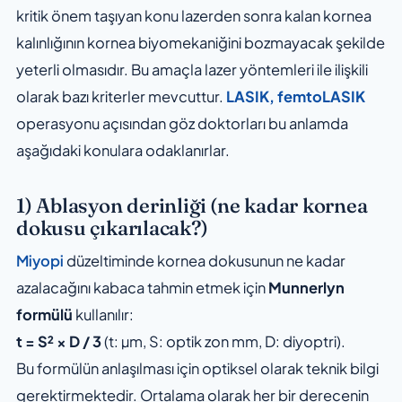
kritik önem taşıyan konu lazerden sonra kalan kornea
kalınlığının kornea biyomekaniğini bozmayacak şekilde
yeterli olmasıdır. Bu amaçla lazer yöntemleri ile ilişkili
olarak bazı kriterler mevcuttur.
LASIK, femtoLASIK
operasyonu açısından göz doktorları bu anlamda
aşağıdaki konulara odaklanırlar.
1) Ablasyon derinliği (ne kadar kornea
dokusu çıkarılacak?)
Miyopi
düzeltiminde kornea dokusunun ne kadar
azalacağını kabaca tahmin etmek için
Munnerlyn
formülü
kullanılır:
t = S² × D / 3
(t: µm, S: optik zon mm, D: diyoptri).
Bu formülün anlaşılması için optiksel olarak teknik bilgi
gerektirmektedir. Ortalama olarak her bir derecenin