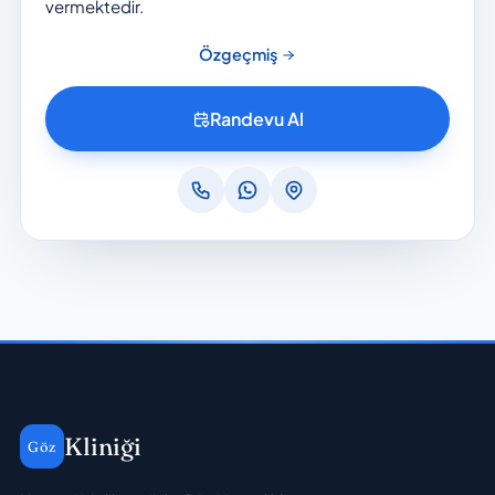
vermektedir.
Özgeçmiş
Randevu Al
Kliniği
Göz