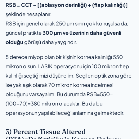
RSB = CCT – [(ablasyon derinliği) + (flap kalınlığı)]
şeklinde hesaplanır.
RSB için genel olarak 250 µm sınırı çok konuşulsa da,
güncel pratikte
300 µm ve üzerinin daha güvenli
olduğu
görüşü daha yaygındır.
5 derece miyop olan bir kişinin kornea kalınlığı 550
mikron olsun. LASIK operasyonu için 100 mikron flep
kalınlığı seçtiğimizi düşünelim. Seçilen optik zona göre
ise yaklaşık olarak 70 mikron kornea incelmesi
olduğunu varsayalım. Bu durumda RSB=550-
(100+70)=380 mikron olacaktır. Bu da bu
operasyonun yapılabileceği anlamına gelmektedir.
3) Percent Tissue Altered