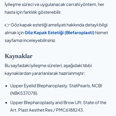
İyileşme süreci ve uygulanacak cerrahi yöntem, her
hasta için farklılık gösterebilir.
👉 Göz kapak estetiği ameliyatı hakkında detaylı bilgi
almak için
Göz Kapak Estetiği (Blefaroplasti)
hizmet
sayfamızı inceleyebilirsiniz.
Kaynaklar
Bu sayfadaki iyileşme süreleri, aşağıdaki tıbbi
kaynaklardan yararlanılarak hazırlanmıştır:
Upper Eyelid Blepharoplasty.
StatPearls, NCBI
(NBK537078).
Upper Blepharoplasty and Brow Lift: State of the
Art.
Plast Aesthet Res / PMC6188243.