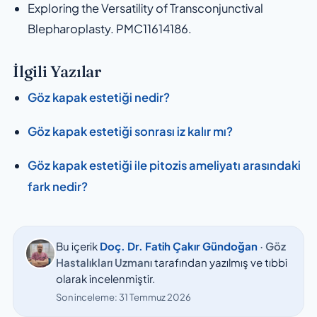
Exploring the Versatility of Transconjunctival
Blepharoplasty.
PMC11614186.
İlgili Yazılar
Göz kapak estetiği nedir?
Göz kapak estetiği sonrası iz kalır mı?
Göz kapak estetiği ile pitozis ameliyatı arasındaki
fark nedir?
Bu içerik
Doç. Dr. Fatih Çakır Gündoğan
· Göz
Hastalıkları Uzmanı
tarafından yazılmış ve tıbbi
olarak incelenmiştir.
Son inceleme:
31 Temmuz 2026