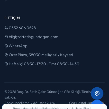
İLETIŞIM
0352 606 0598
bilgi@drfatihgundogan.com
WhatsApp
Özer Plaza, 38030 Melikgazi / Kayseri
Hafta içi 08:30–17:30 · Cmt 08:30–14:30
© 2026 Doç. Dr. Fatih Çakır Gündoğan Göz Kliniği. Tüm hakları
saklıdır.
Son güncelleme:
7 Ağustos 2026
Göz Hastalıkları Uzmanı
Bu site deneyimini geliştirmek için çerezler kullanır. Siteyi