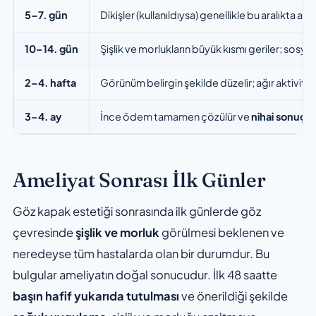
5–7. gün
Dikişler (kullanıldıysa) genellikle bu aralıkta alını
10–14. gün
Şişlik ve morlukların büyük kısmı geriler; sosy
2–4. hafta
Görünüm belirgin şekilde düzelir; ağır aktivit
3–4. ay
İnce ödem tamamen çözülür ve
nihai sonuç
or
Ameliyat Sonrası İlk Günler
Göz kapak estetiği sonrasında ilk günlerde göz
çevresinde
şişlik ve morluk
görülmesi beklenen ve
neredeyse tüm hastalarda olan bir durumdur. Bu
bulgular ameliyatın doğal sonucudur. İlk 48 saatte
başın hafif yukarıda tutulması
ve önerildiği şekilde