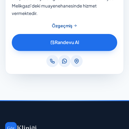
Melikgazi'deki muayenehanesinde hizmet
vermektedir.
Özgeçmiş
Randevu Al
Kliniği
Göz