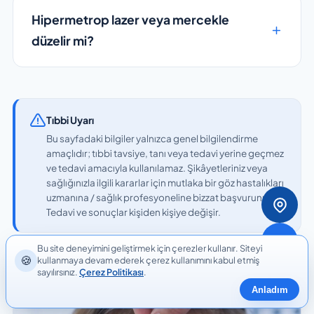
Hipermetrop lazer veya mercekle
düzelir mi?
Tıbbi Uyarı
Bu sayfadaki bilgiler yalnızca genel bilgilendirme
amaçlıdır; tıbbi tavsiye, tanı veya tedavi yerine geçmez
ve tedavi amacıyla kullanılamaz. Şikâyetleriniz veya
sağlığınızla ilgili kararlar için mutlaka bir göz hastalıkları
uzmanına / sağlık profesyoneline bizzat başvurunuz.
Tedavi ve sonuçlar kişiden kişiye değişir.
Bu site deneyimini geliştirmek için çerezler kullanır. Siteyi
🍪
kullanmaya devam ederek çerez kullanımını kabul etmiş
İlgili Yazılar
sayılırsınız.
Çerez Politikası
.
Anladım