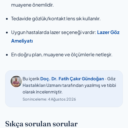
muayene önemlidir.
Tedavide gözlük/kontakt lens sık kullanılır.
Uygun hastalarda lazer seçeneği vardır:
Lazer Göz
Ameliyatı
En doğru plan, muayene ve ölçümlerle netleşir.
Bu içerik
Doç. Dr. Fatih Çakır Gündoğan
· Göz
Hastalıkları Uzmanı
tarafından yazılmış ve tıbbi
olarak incelenmiştir.
Son inceleme:
4 Ağustos 2026
Sıkça sorulan sorular