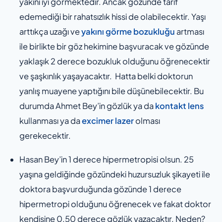
yakını iyi görmektedir. Ancak gözünde tarif
edemediği bir rahatsızlık hissi de olabilecektir. Yaşı
arttıkça uzağı ve
yakını görme bozukluğu
artması
ile birlikte bir göz hekimine başvuracak ve gözünde
yaklaşık 2 derece bozukluk olduğunu öğrenecektir
ve şaşkınlık yaşayacaktır. Hatta belki doktorun
yanlış muayene yaptığını bile düşünebilecektir. Bu
durumda Ahmet Bey’in gözlük ya da
kontakt lens
kullanması ya da
excimer lazer
olması
gerekecektir.
Hasan Bey’in 1 derece hipermetropisi olsun. 25
yaşına geldiğinde gözündeki huzursuzluk şikayeti ile
doktora başvurduğunda gözünde 1 derece
hipermetropi olduğunu öğrenecek ve fakat doktor
kendisine 0.50 derece gözlük yazacaktır. Neden?