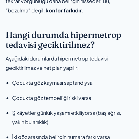
tekrar yorgunluğu daha belirgin hisseder. Bu,
“bozulma” değil,
konfor farkıdır
.
Hangi durumda hipermetrop
tedavisi geciktirilmez?
Aşağıdaki durumlarda hipermetrop tedavisi
geciktirilmez ve net plan yapılır:
Çocukta göz kayması saptandıysa
Çocukta göz tembelliği riski varsa
Şikâyetler günlük yaşamı etkiliyorsa (baş ağrısı,
yakın bulanıklık)
İki göz arasında belirgin numara farkı varsa